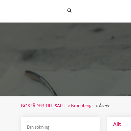
BOSTÄDER TILL SALU
»
Kronobergs
BOSTÄDER TILL SALU
»
Åseda
Allt
Din sökning