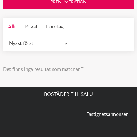
PRENUMERATION
Allt
Privat
Företag
Nyast först
Det finns inga resultat som matchar ""
BOSTÄDER TILL SALU
Fastighetsannonser