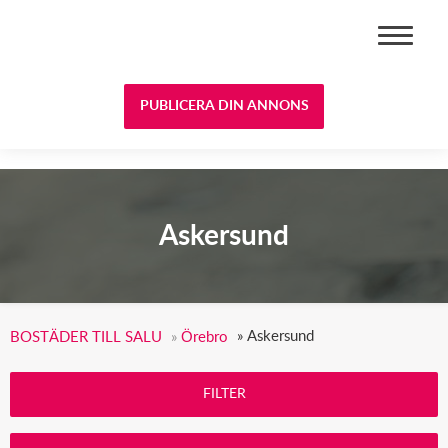
BOSTÄDER TILL SALU
PUBLICERA DIN ANNONS
Askersund
»
Askersund
BOSTÄDER TILL SALU
»
Örebro
FILTER