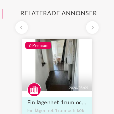
RELATERADE ANNONSER
Premium
2026/08/09
Fin lägenhet 1rum och kök säljes på frödingsvägen 7c karlskoga
Fin lägenhet 1rum och kök