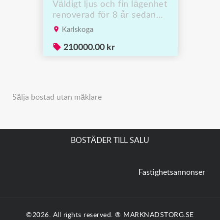
Väldigt ljus och fin lägenhet
renoverad för 8 år sedan
och sparsamt använd med
Karlskoga
egen tvättmaskin i badrum
Gemensam tvättstuga i
210000.00 kr
källaren Rymlig balkong i
västligt läge Nära till
mataffär samt skola och
centrum parkering finns
Sälja bostad utan mäklare
BOSTÄDER TILL SALU
Fastighetsannonser
©2026. All rights reserved. ® MARKNADSTORG.SE