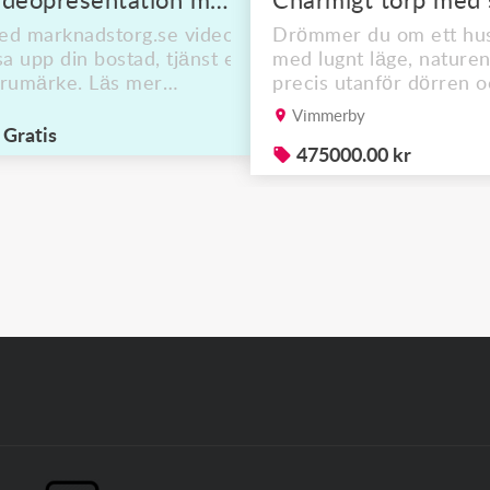
Videopresentation med Videoannons
d marknadstorg.se videoannons kan du
Drömmer du om ett hu
sa upp din bostad, tjänst eller
med lugnt läge, nature
rumärke. Läs mer
precis utanför dörren 
tps://marknadstorg.se/videopresentation-
möjligheten att sätta di
Vimmerby
63
egen prägel? Då kan de
Gratis
charmiga hus från slute
475000.00 kr
1800-talet vara något f
dig. Högt beläget på en
stor och kuperad tomt
ligger huset omgiven av
skog, bäck och fågelsån
På våren blommar
vitsippor...