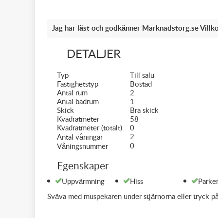
Jag har läst och godkänner Marknadstorg.se Villko
DETALJER
Typ
Till salu
Fastighetstyp
Bostad
Antal rum
2
Antal badrum
1
Skick
Bra skick
Kvadratmeter
58
Kvadratmeter (totalt)
0
2
Antal våningar
0
Våningsnummer
Egenskaper
Uppvärmning
Hiss
Parke
Sväva med muspekaren under stjärnorna eller tryck på