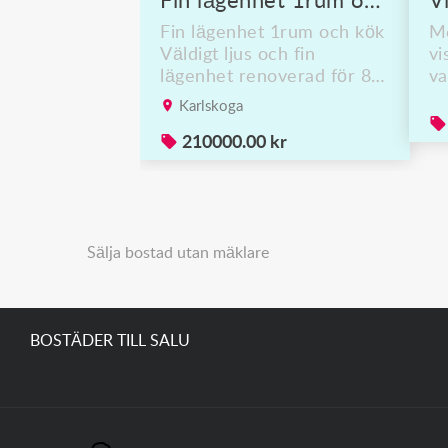
Fin lägenhet 1rum och kök säljes på frödingsvägen 7c karlskoga
Fin lägenhet 1rum och kök
Me
Väldigt ljus och fin
vi
lägenhet renoverad för 8
va
år sedan och sparsamt
ht
Karlskoga
använd med egen
p
tvättmaskin i badrum
210000.00 kr
Gemensam tvättstuga i
källaren Rymlig balkong i
västligt läge Nära till
mataffär samt skola och
centrum parkering finns
Sälja bostad utan mäklare
BOSTÄDER TILL SALU