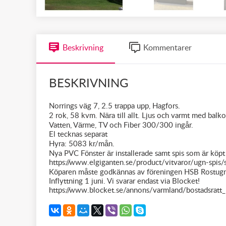
Beskrivning
Kommentarer
BESKRIVNING
Norrings väg 7, 2.5 trappa upp, Hagfors.
2 rok, 58 kvm. Nära till allt. Ljus och varmt med balk
Vatten, Värme, TV och Fiber 300/300 ingår.
El tecknas separat
Hyra: 5083 kr/mån.
Nya PVC Fönster är installerade samt spis som är kö
https://www.elgiganten.se/product/vitvaror/ugn-spi
Köparen måste godkännas av föreningen HSB Rostug
Inflyttning 1 juni. Vi svarar endast via Blocket!
https://www.blocket.se/annons/varmland/bostadsr