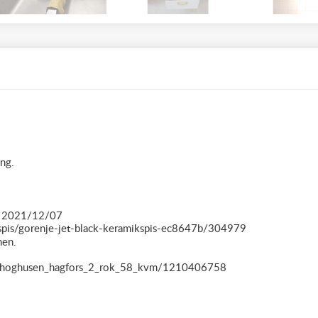
ong.
pt 2021/12/07
s/spis/gorenje-jet-black-keramikspis-ec8647b/304979
nen.
att_hoghusen_hagfors_2_rok_58_kvm/1210406758