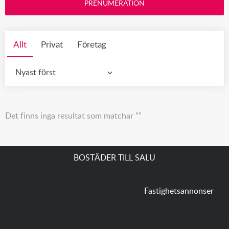
PRENUMERATION
Allt
Privat
Företag
Nyast först
Det finns inga resultat som matchar ""
BOSTÄDER TILL SALU
Fastighetsannonser