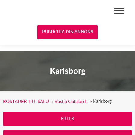
BOSTÄDER TILL SALU
PUBLICERA DIN ANNONS
Karlsborg
»
Karlsborg
BOSTÄDER TILL SALU
»
Västra Götalands
FILTER