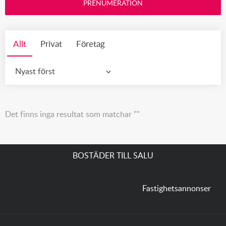
PRENUMERATION
Allt
Privat
Företag
Nyast först
Det finns inga resultat som matchar ""
BOSTÄDER TILL SALU
Fastighetsannonser