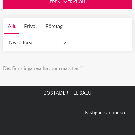
PRENUMERATION
Allt
Privat
Företag
Nyast först
Det finns inga resultat som matchar ""
BOSTÄDER TILL SALU
Fastighetsannonser