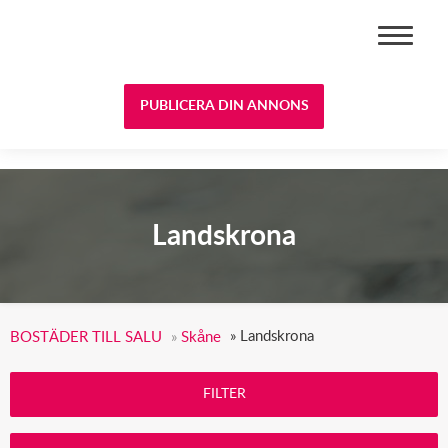
BOSTÄDER TILL SALU
PUBLICERA DIN ANNONS
Landskrona
»
Landskrona
BOSTÄDER TILL SALU
»
Skåne
FILTER