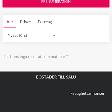
PRENUMERATION
Allt
Privat
Företag
Nyast först
Det finns inga resultat som matchar ""
BOSTÄDER TILL SALU
Fastighetsannonser