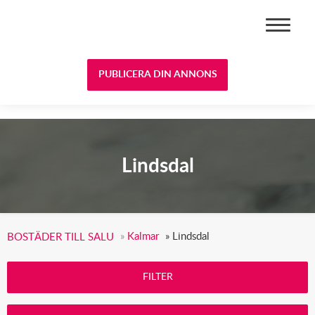
BOSTÄDER TILL SALU
PUBLICERA DIN ANNONS
Lindsdal
»
Kalmar
»
Lindsdal
BOSTÄDER TILL SALU
FILTER