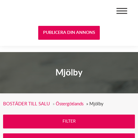
BOSTÄDER TILL SALU
PUBLICERA DIN ANNONS
Mjölby
BOSTÄDER TILL SALU
»
Östergötlands
»
Mjölby
FILTER