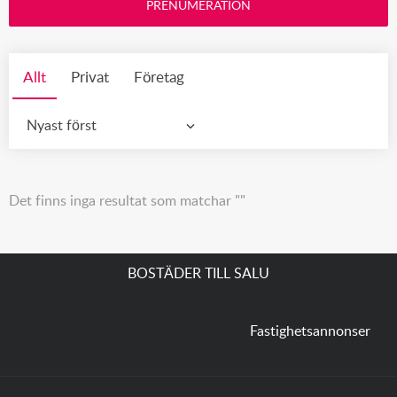
PRENUMERATION
Allt
Privat
Företag
Nyast först
Det finns inga resultat som matchar ""
BOSTÄDER TILL SALU
Fastighetsannonser