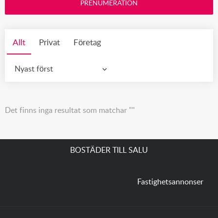
PRENUMERATION
Allt
Privat
Företag
Nyast först
Det finns inga resultat som matchar ""
BOSTÄDER TILL SALU
Fastighetsannonser