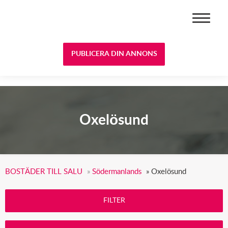
BOSTÄDER TILL SALU
PUBLICERA DIN ANNONS
Oxelösund
BOSTÄDER TILL SALU
»
Södermanlands
»
Oxelösund
FILTER