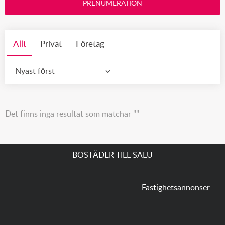
PRENUMERATION
Allt
Privat
Företag
Nyast först
Det finns inga resultat som matchar ""
BOSTÄDER TILL SALU
Fastighetsannonser