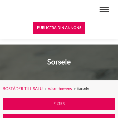
BOSTÄDER TILL SALU
PUBLICERA DIN ANNONS
Sorsele
»
Sorsele
BOSTÄDER TILL SALU
»
Västerbottens
FILTER