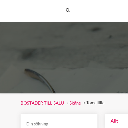
BOSTÄDER TILL SALU
»
Tomelillla
BOSTÄDER TILL SALU
»
Skåne
Allt
Din sökning