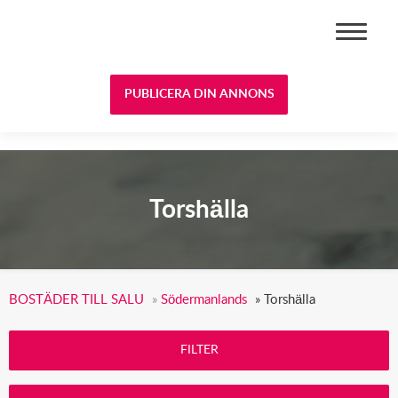
BOSTÄDER TILL SALU
PUBLICERA DIN ANNONS
Torshälla
BOSTÄDER TILL SALU
»
Södermanlands
»
Torshälla
FILTER