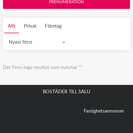
PRENUMERATION
Allt
Privat
Företag
Nyast först
Det finns inga resultat som matchar ""
BOSTÄDER TILL SALU
Fastighetsannonser