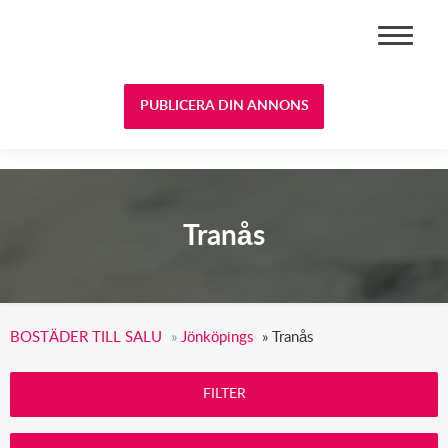
BOSTÄDER TILL SALU
PUBLICERA DIN ANNONS
Tranås
BOSTÄDER TILL SALU
»
Jönköpings
»
Tranås
FILTER