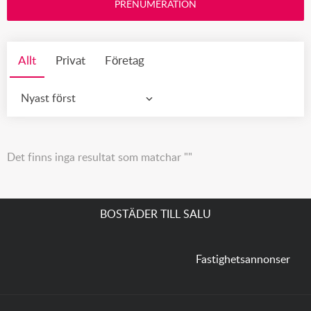
PRENUMERATION
Allt
Privat
Företag
Nyast först
Det finns inga resultat som matchar ""
BOSTÄDER TILL SALU
Fastighetsannonser