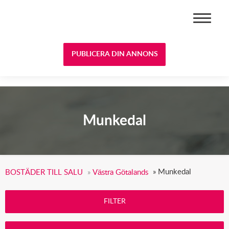
BOSTÄDER TILL SALU
PUBLICERA DIN ANNONS
Munkedal
»
Munkedal
BOSTÄDER TILL SALU
»
Västra Götalands
FILTER