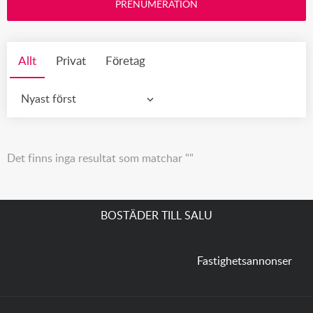
PRENUMERATION
Allt
Privat
Företag
Nyast först
Det finns inga resultat som matchar ""
BOSTÄDER TILL SALU
Fastighetsannonser