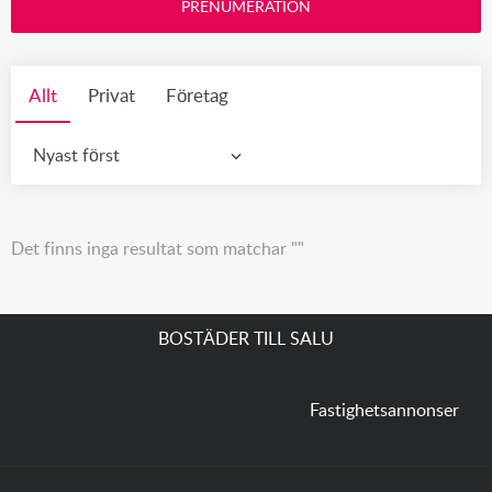
PRENUMERATION
Allt
Privat
Företag
Nyast först
Det finns inga resultat som matchar ""
BOSTÄDER TILL SALU
Fastighetsannonser