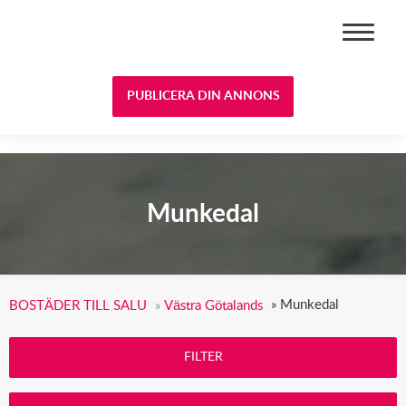
BOSTÄDER TILL SALU
PUBLICERA DIN ANNONS
Munkedal
»
Munkedal
BOSTÄDER TILL SALU
»
Västra Götalands
FILTER