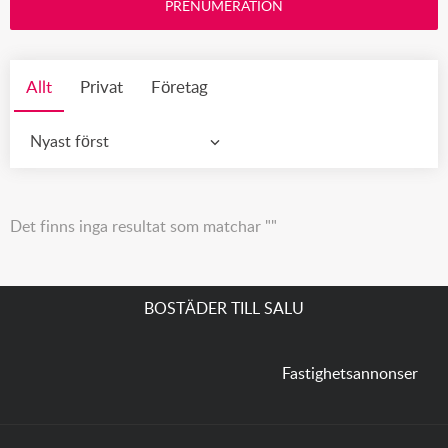
PRENUMERATION
Allt
Privat
Företag
Nyast först
Det finns inga resultat som matchar ""
BOSTÄDER TILL SALU
Fastighetsannonser