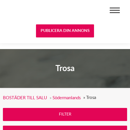
BOSTÄDER TILL SALU
PUBLICERA DIN ANNONS
Trosa
»
Trosa
BOSTÄDER TILL SALU
»
Södermanlands
FILTER