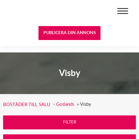
BOSTÄDER TILL SALU
PUBLICERA DIN ANNONS
Visby
»
Gotlands
»
Visby
BOSTÄDER TILL SALU
FILTER