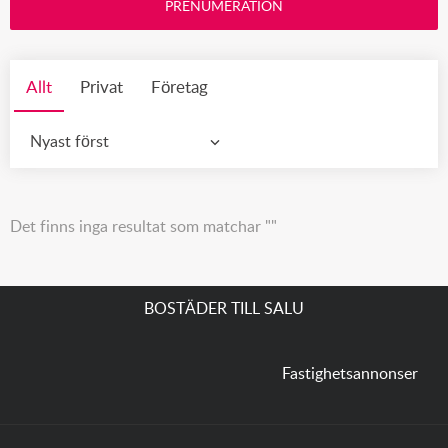
PRENUMERATION
Allt
Privat
Företag
Nyast först
Det finns inga resultat som matchar ""
BOSTÄDER TILL SALU
Fastighetsannonser