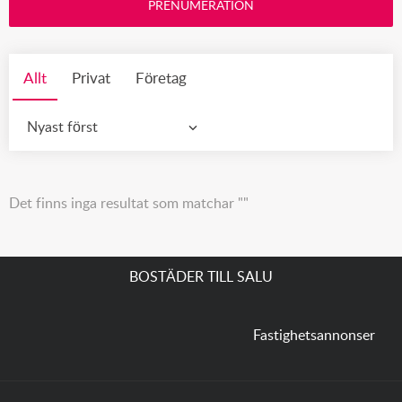
PRENUMERATION
Allt
Privat
Företag
Nyast först
Det finns inga resultat som matchar ""
BOSTÄDER TILL SALU
Fastighetsannonser