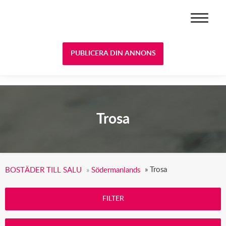
BOSTÄDER TILL SALU
PUBLICERA DIN ANNONS
Trosa
»
Trosa
BOSTÄDER TILL SALU
»
Södermanlands
FILTER