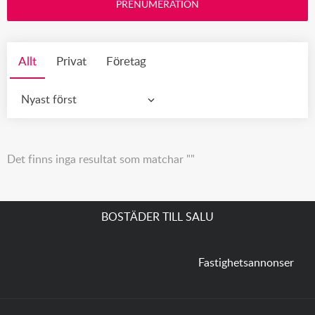
PRENUMERATION
Allt
Privat
Företag
Nyast först
Det finns inga resultat som matchar ""
BOSTÄDER TILL SALU
Fastighetsannonser