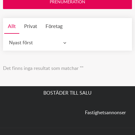
PRENUMERATION
Allt
Privat
Företag
Nyast först
Det finns inga resultat som matchar ""
BOSTÄDER TILL SALU
Fastighetsannonser