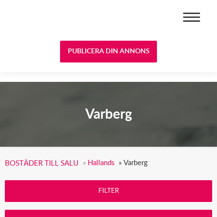
BOSTÄDER TILL SALU
PUBLICERA DIN ANNONS
Varberg
»
Hallands
»
Varberg
BOSTÄDER TILL SALU
FILTER